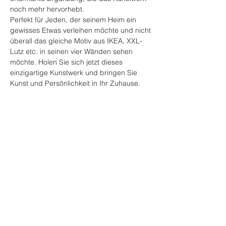
noch mehr hervorhebt.
Perfekt für Jeden, der seinem Heim ein
gewisses Etwas verleihen möchte und nicht
überall das gleiche Motiv aus IKEA, XXL-
Lutz etc. in seinen vier Wänden sehen
möchte. Holen Sie sich jetzt dieses
einzigartige Kunstwerk und bringen Sie
Kunst und Persönlichkeit in Ihr Zuhause.
Versand
- kostenpflichtiger Versand
Hinweis zur
innerhalb Deutschlands.
Kleinunternehmerregelung
- Weltweiter Versand möglich, aber extra
berechnet.
Ich bin aktuell freiberufliche
- Jedes Bild wird versichert mit einem
Produktdetails
Kleinunternehmerin im Sinne des §19
Tracking Code verschickt!
UStG, daher stelle ich keine Umsatzsteuer
- Die Ware ist im Normalfall innerhalb von 1-
Material:
in Rechnung, weise diese nicht auf den
3 Werktagen versandbereit. Über mögliche
- Acrylfarben auf Leinwand
Rechnungen aus und rechne diese daher
Verzögerungen werden Sie sofort
- herzförmiger, vergoldeter Rahmen,
Impressum
auch nicht auf den Verkaufswert meiner