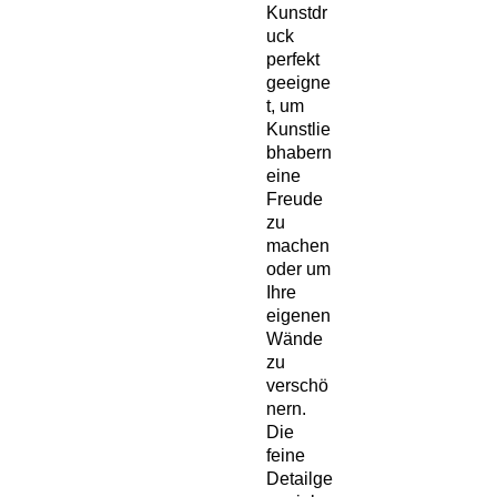
Kunstdr
uck 
perfekt 
geeigne
t, um 
Kunstlie
bhabern 
eine 
Freude 
zu 
machen 
oder um 
Ihre 
eigenen 
Wände 
zu 
verschö
nern. 
Die 
feine 
Detailge