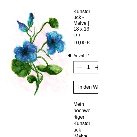
Kunstdr
uck -
Malve |
18 x 13
cm
Preis
10,00 €
Anzahl
*
In den Warenkorb
Mein 
hochwe
rtiger 
Kunstdr
uck 
'Malve' 