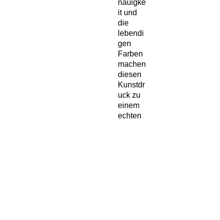
nauigke
it und 
die 
lebendi
gen 
Farben 
machen 
diesen 
Kunstdr
uck zu 
einem 
echten 
Blickfan
g. Egal 
ob in 
einem 
Rahme
n an der 
Wand 
oder auf 
einem 
Regal 