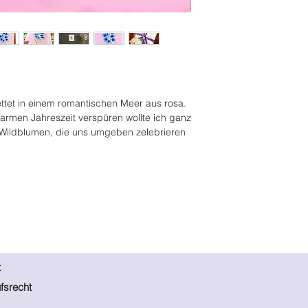
- sorgfältig und sich
- Käufer sind für eve
- inklusive einer per
Einfuhrgebühren vera
- Der Veräufer ist nic
Verzögerungen, die 
Zoll verursacht werd
tet in einem romantischen Meer aus rosa.
r warmen Jahreszeit verspüren wollte ich ganz
 Wildblumen, die uns umgeben zelebrieren
t
fsrecht