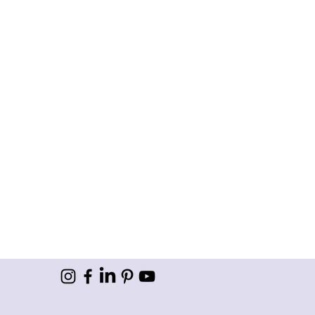
er verpackt
ntuell anfallende Zoll- oder
sönlichen Nachricht
ntwortlich.
ht verantwortlich für
durch die Spedition oder den
en.